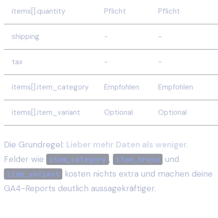
items[].quantity
Pflicht
Pflicht
shipping
-
-
tax
-
-
items[].item_category
Empfohlen
Empfohlen
items[].item_variant
Optional
Optional
Die Grundregel:
Lieber mehr Daten als weniger.
Felder wie
,
und
item_category
item_brand
kosten nichts extra und machen deine
item_variant
GA4-Reports deutlich aussagekräftiger.