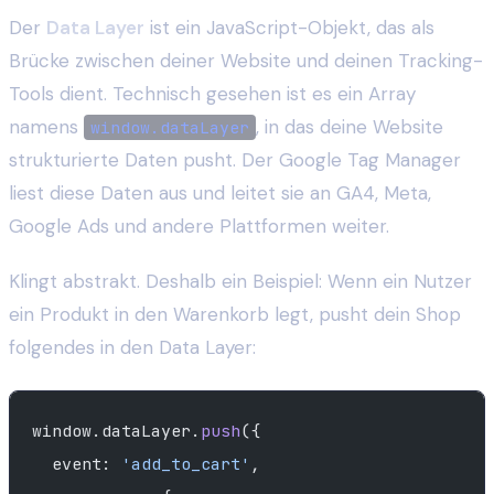
Der
Data Layer
ist ein JavaScript-Objekt, das als
Brücke zwischen deiner Website und deinen Tracking-
Tools dient. Technisch gesehen ist es ein Array
namens
, in das deine Website
window.dataLayer
strukturierte Daten pusht. Der Google Tag Manager
liest diese Daten aus und leitet sie an GA4, Meta,
Google Ads und andere Plattformen weiter.
Klingt abstrakt. Deshalb ein Beispiel: Wenn ein Nutzer
ein Produkt in den Warenkorb legt, pusht dein Shop
folgendes in den Data Layer:
window.dataLayer.
push
({
  event: 
'add_to_cart'
,