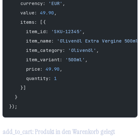
    currency: 
'EUR'
,
    value: 
49.90
,
    items: [{
      item_id: 
'SKU-12345'
,
      item_name: 
'Olivenöl Extra Vergine 500ml
      item_category: 
'Olivenöl'
,
      item_variant: 
'500ml'
,
      price: 
49.90
,
      quantity: 
1
    }]
  }
});
add_to_cart: Produkt in den Warenkorb gelegt