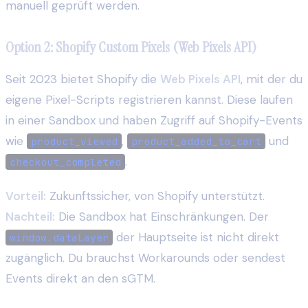
manuell geprüft werden.
Option 2: Shopify Custom Pixels (Web Pixels API)
Seit 2023 bietet Shopify die
Web Pixels API
, mit der du
eigene Pixel-Scripts registrieren kannst. Diese laufen
in einer Sandbox und haben Zugriff auf Shopify-Events
wie
,
und
product_viewed
product_added_to_cart
.
checkout_completed
Vorteil:
Zukunftssicher, von Shopify unterstützt.
Nachteil:
Die Sandbox hat Einschränkungen. Der
der Hauptseite ist nicht direkt
window.dataLayer
zugänglich. Du brauchst Workarounds oder sendest
Events direkt an den sGTM.