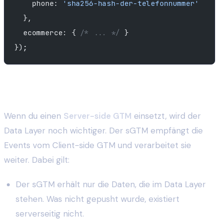
    phone: 
'sha256-hash-der-telefonnummer'
  },
  ecommerce: { 
/* ... */
 }
});
Wie der sGTM den Data Layer nutzt
Wenn du einen
Server-side GTM
einsetzt, wird der
Data Layer noch wichtiger. Der sGTM empfängt die
Events vom Client-side GTM und verarbeitet sie
weiter. Dabei gilt:
Der sGTM erhält nur die Daten, die im Data Layer
stehen. Was nicht gepusht wurde, existiert
serverseitig nicht.