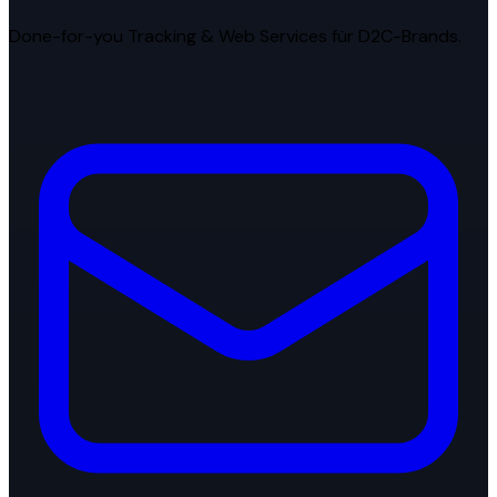
Done-for-you Tracking & Web Services für D2C-Brands.