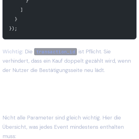
      }
    ]
  }
});
Wichtig:
Die
ist Pflicht. Sie
transaction_id
verhindert, dass ein Kauf doppelt gezählt wird, wenn
der Nutzer die Bestätigungsseite neu lädt.
Pflichtfelder pro Event: Was wirklich zählen
muss
Nicht alle Parameter sind gleich wichtig. Hier die
Übersicht, was jedes Event mindestens enthalten
muss: