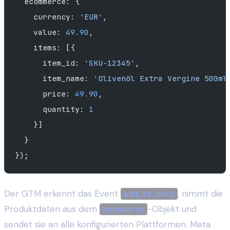
  ecommerce: {
    currency: 
'EUR'
,
    value: 
49.90
,
    items: [{
      item_id: 
'SKU-12345'
,
      item_name: 
'Olivenöl Extra Vergine 500ml
      price: 
49.90
,
      quantity: 
1
    }]
  }
});
Der GTM erkennt das Event
, nimmt die
add_to_cart
Produktdaten aus dem
-Objekt und
ecommerce
sendet sie an alle konfigurierten Plattformen. Meta