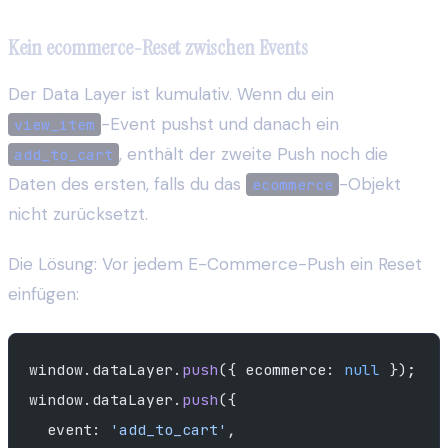
Kein ecommerce-Reset zwischen Events
Der Data Layer ist kumulativ. Wenn du ein
-Event pushst und danach ein
view_item
, enthält der zweite Push noch die
add_to_cart
Daten des ersten, falls du das
-Objekt
ecommerce
nicht zurücksetzt.
Die Lösung: Vor jedem E-Commerce-Push ein Reset
einfügen:
window.dataLayer.
push
({ ecommerce: 
null
 });
window.dataLayer.
push
({
  event: 
'add_to_cart'
,