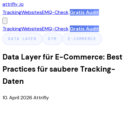
attrifly
.io
Tracking
Websites
EMQ-Check
Gratis Audit
Tracking
Websites
EMQ-Check
Gratis Audit
DATA LAYER
GTM
E-COMMERCE
Data Layer für E-Commerce: Best
Practices für saubere Tracking-
Daten
10. April 2026
Attrifly
Was ist der Data Layer und warum sollte es
dich interessieren?