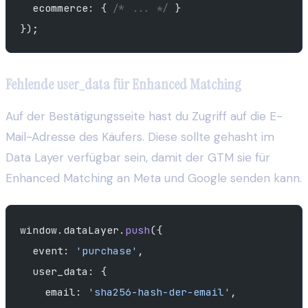
  ecommerce: { 
/* ... */
 }
});
Fehlende user_data für Enhanced Matching
Auf der Bestätigungsseite hast du Zugriff auf die E-
Mail-Adresse des Käufers. Diese sollte gehasht im
Data Layer verfügbar sein, damit der GTM sie für
Enhanced Matching an Meta und Google senden kann.
window.dataLayer.
push
({
  event: 
'purchase'
,
  user_data: {
    email: 
'sha256-hash-der-email'
,