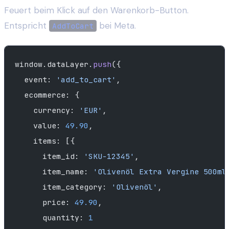
Feuert beim Klick auf den Warenkorb-Button.
Entspricht
bei Meta.
AddToCart
window.dataLayer.
push
({
  event: 
'add_to_cart'
,
  ecommerce: {
    currency: 
'EUR'
,
    value: 
49.90
,
    items: [{
      item_id: 
'SKU-12345'
,
      item_name: 
'Olivenöl Extra Vergine 500ml
      item_category: 
'Olivenöl'
,
      price: 
49.90
,
      quantity: 
1