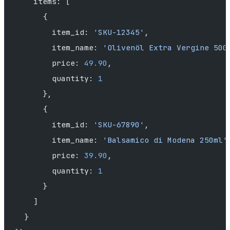
    items: [
      {
        item_id: 
'SKU-12345'
,
        item_name: 
'Olivenöl Extra Vergine 500
        price: 
49.90
,
        quantity: 
1
      },
      {
        item_id: 
'SKU-67890'
,
        item_name: 
'Balsamico di Modena 250ml'
        price: 
39.90
,
        quantity: 
1
      }
    ]
  }