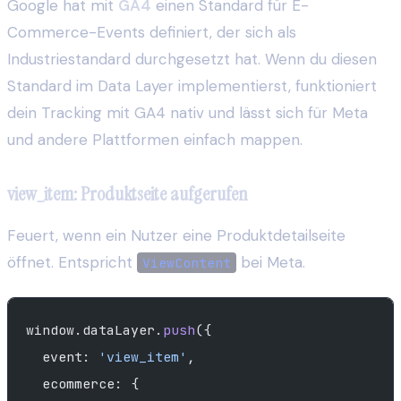
Google hat mit
GA4
einen Standard für E-
Commerce-Events definiert, der sich als
Industriestandard durchgesetzt hat. Wenn du diesen
Standard im Data Layer implementierst, funktioniert
dein Tracking mit GA4 nativ und lässt sich für Meta
und andere Plattformen einfach mappen.
view_item: Produktseite aufgerufen
Feuert, wenn ein Nutzer eine Produktdetailseite
öffnet. Entspricht
bei Meta.
ViewContent
window.dataLayer.
push
({
  event: 
'view_item'
,
  ecommerce: {