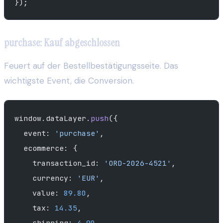
});
purchase: Kauf abgeschlossen
Feuert auf der Bestellbestätigungsseite. Das
wichtigste Event, die Conversion.
window.dataLayer.
push
({
  event: 
'purchase'
,
  ecommerce: {
    transaction_id: 
'ORD-2026-4521'
,
    currency: 
'EUR'
,
    value: 
89.80
,
    tax: 
14.35
,
    shipping: 
4.90
,