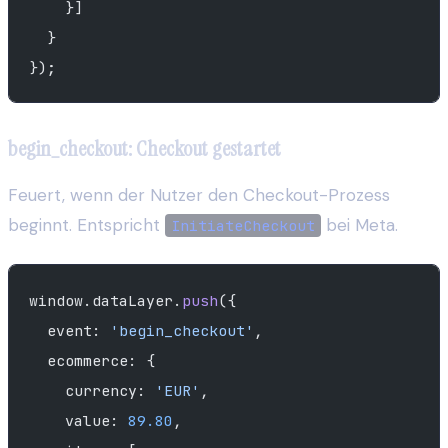
    }]
  }
});
begin_checkout: Checkout gestartet
Feuert, wenn der Nutzer den Checkout-Prozess
beginnt. Entspricht
bei Meta.
InitiateCheckout
window.dataLayer.
push
({
  event: 
'begin_checkout'
,
  ecommerce: {
    currency: 
'EUR'
,
    value: 
89.80
,