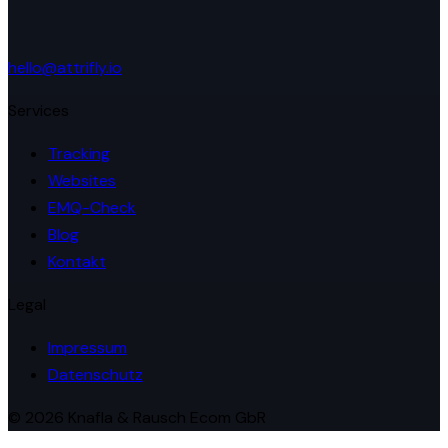
hello@attrifly.io
Services
Tracking
Websites
EMQ-Check
Blog
Kontakt
Legal
Impressum
Datenschutz
© 2026 Knafla & Rausch Ecom GbR