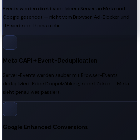
Events werden direkt von deinem Server an Meta und
Google gesendet — nicht vom Browser. Ad-Blocker und
ITP sind kein Thema mehr.
Meta CAPI + Event-Deduplication
Server-Events werden sauber mit Browser-Events
dedupliziert. Keine Doppelzählung, keine Lücken — Meta
sieht genau was passiert.
Google Enhanced Conversions