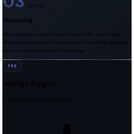
03
Laufend
Monitoring
Wir überwachen Event-Qualität und EMQ-Score, fixen
Abweichungen sofort und passen bei Plattform-Updates
an. Du fokussierst dich auf Skalierung.
FAQ
Häufige Fragen.
Wie lange dauert das Setup?