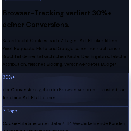
Browser-Tracking verliert 30%+
deiner Conversions.
Safari löscht Cookies nach 7 Tagen. Ad-Blocker filtern
Pixel-Requests. Meta und Google sehen nur noch einen
Bruchteil deiner tatsächlichen Käufe. Das Ergebnis: falsche
Attribution, falsches Bidding, verschwendetes Budget.
30%+
der Conversions gehen im Browser verloren — unsichtbar
für deine Ad-Plattformen.
7 Tage
Cookie-Lifetime unter Safari/ITP. Wiederkehrende Kunden