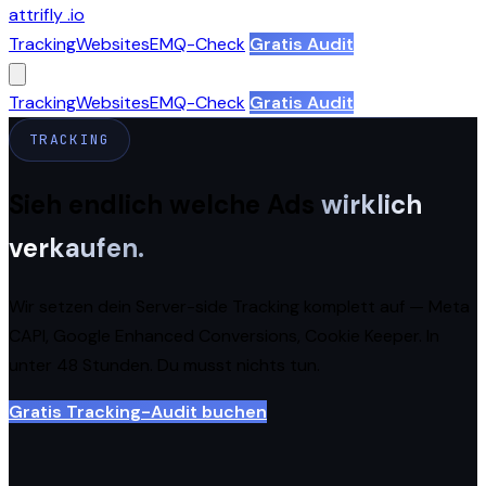
attrifly
.io
Tracking
Websites
EMQ-Check
Gratis Audit
Tracking
Websites
EMQ-Check
Gratis Audit
TRACKING
Sieh endlich welche Ads
wirklich
verkaufen.
Wir setzen dein Server-side Tracking komplett auf — Meta
CAPI, Google Enhanced Conversions, Cookie Keeper. In
unter 48 Stunden. Du musst nichts tun.
Gratis Tracking-Audit buchen