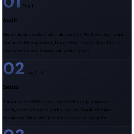
01
Tag 1
Audit
Wir analysieren dein aktuelles Setup: Pixel-Konfiguration,
Consent-Management, Datenfluss, Event-Qualität. Du
bekommst einen Report mit jeder Lücke.
02
Tag 2–3
Setup
Server-side GTM aufsetzen, CAPI-Integrationen
konfigurieren, Events deduplizieren, Cookie Keeper
aktivieren. Alles wird getestet bevor es live geht.