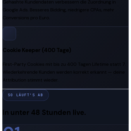
Gehashte Kundendaten verbessern die Zuordnung in
Google Ads. Besseres Bidding, niedrigere CPAs, mehr
Conversions pro Euro.
Cookie Keeper (400 Tage)
First-Party Cookies mit bis zu 400 Tagen Lifetime statt 7.
Wiederkehrende Kunden werden korrekt erkannt — deine
Attribution stimmt wieder.
SO LÄUFT'S AB
In unter 48 Stunden live.