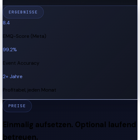
ERGEBNISSE
8.4
EMQ-Score (Meta)
99.2%
Event Accuracy
2+ Jahre
Profitabel, jeden Monat
PREISE
Einmalig aufsetzen. Optional laufend
betreuen.