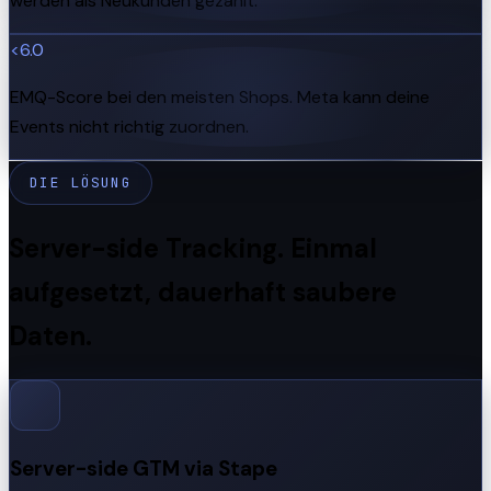
werden als Neukunden gezählt.
<6.0
EMQ-Score bei den meisten Shops. Meta kann deine
Events nicht richtig zuordnen.
DIE LÖSUNG
Server-side Tracking. Einmal
aufgesetzt, dauerhaft saubere
Daten.
Server-side GTM via Stape