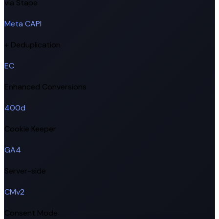
via Stape
Meta CAPI
+ Deduplication
EC
Enhanced Conversions
400d
Cookie Keeper
GA4
Server-side
CMv2
Consent Mode