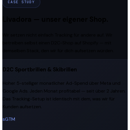
CASE STUDY
Livadora — unser eigener Shop.
Wir setzen nicht einfach Tracking für andere auf. Wir
betreiben selbst einen D2C-Shop auf Shopify — mit
demselben Stack, den wir für dich aufsetzen würden.
D2C Sportbrillen & Skibrillen
Hoher 5-stelliger monatlicher Ad-Spend über Meta und
Google Ads. Jeden Monat profitabel — seit über 2 Jahren.
Das Tracking-Setup ist identisch mit dem, was wir für
Kunden aufsetzen.
sGTM