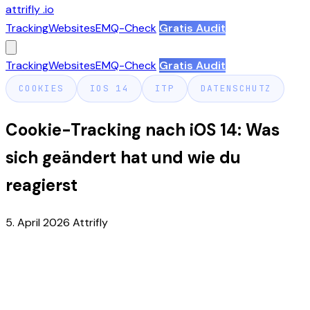
attrifly
.io
Tracking
Websites
EMQ-Check
Gratis Audit
Tracking
Websites
EMQ-Check
Gratis Audit
COOKIES
IOS 14
ITP
DATENSCHUTZ
Cookie-Tracking nach iOS 14: Was
sich geändert hat und wie du
reagierst
5. April 2026
Attrifly
Der Tag, an dem Tracking kompliziert
wurde