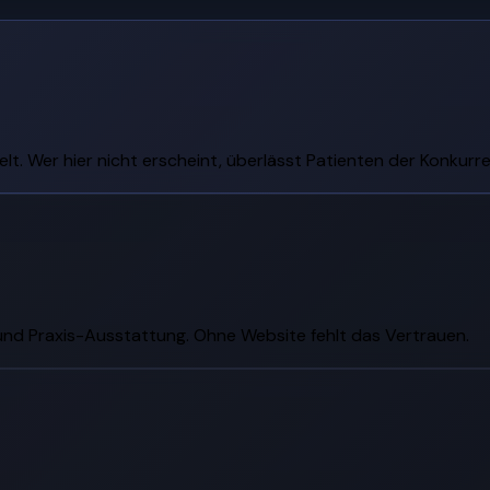
t. Wer hier nicht erscheint, überlässt Patienten der Konkurre
und Praxis-Ausstattung. Ohne Website fehlt das Vertrauen.