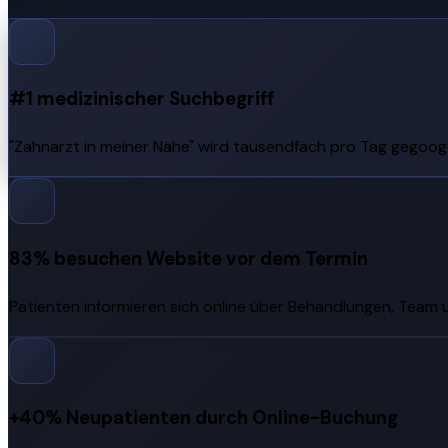
#1 medizinischer Suchbegriff
"Zahnarzt in meiner Nähe" wird tausendfach pro Tag gegoogel
83% besuchen Website vor dem Termin
Patienten informieren sich online über Behandlungen, Team 
+40% Neupatienten durch Online-Buchung