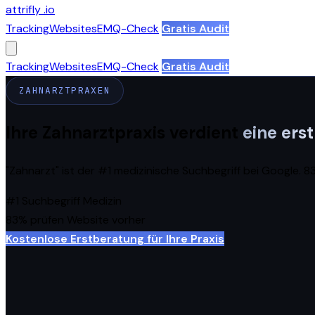
attrifly
.io
Tracking
Websites
EMQ-Check
Gratis Audit
Tracking
Websites
EMQ-Check
Gratis Audit
ZAHNARZTPRAXEN
Ihre Zahnarztpraxis verdient
eine ers
"Zahnarzt" ist der #1 medizinische Suchbegriff bei Google. 8
#1
Suchbegriff Medizin
83%
prüfen Website vorher
Kostenlose Erstberatung für Ihre Praxis