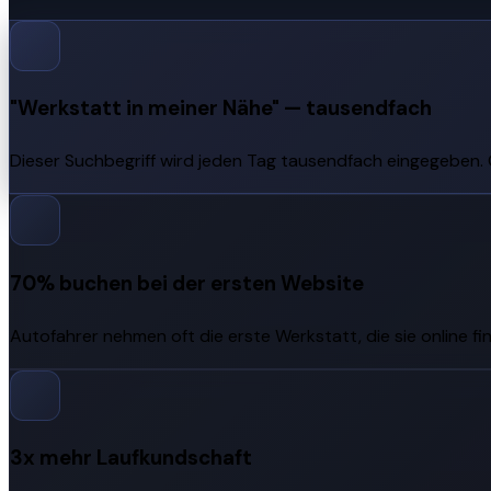
"Werkstatt in meiner Nähe" — tausendfach
Dieser Suchbegriff wird jeden Tag tausendfach eingegeben. 
70% buchen bei der ersten Website
Autofahrer nehmen oft die erste Werkstatt, die sie online f
3x mehr Laufkundschaft