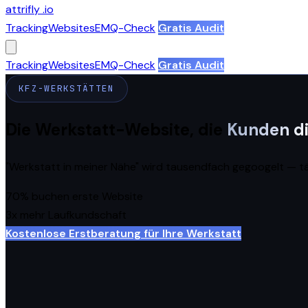
attrifly
.io
Tracking
Websites
EMQ-Check
Gratis Audit
Tracking
Websites
EMQ-Check
Gratis Audit
KFZ-WERKSTÄTTEN
Die Werkstatt-Website, die
Kunden di
"Werkstatt in meiner Nähe" wird tausendfach gegoogelt — täg
70%
buchen erste Website
3x
mehr Laufkundschaft
Kostenlose Erstberatung für Ihre Werkstatt